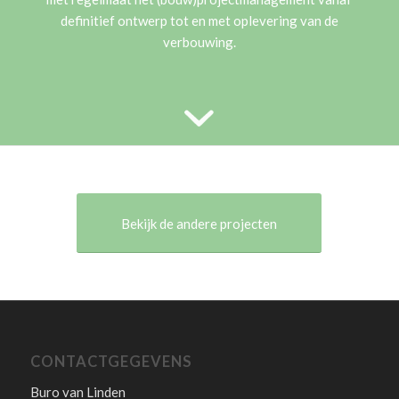
definitief ontwerp tot en met oplevering van de
verbouwing.
1
2
3
4
5
6
7
8
9
Bekijk de andere projecten
CONTACTGEGEVENS
Buro van Linden